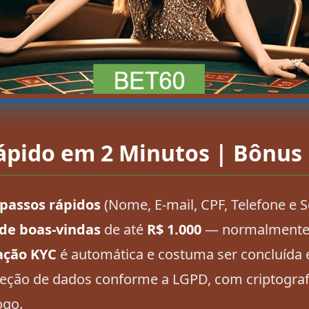
ápido em 2 Minutos | Bônus R
 passos rápidos
(Nome, E-mail, CPF, Telefone e 
de boas-vindas
de até
R$ 1.000
— normalmente 1
cação KYC
é automática e costuma ser concluída 
teção de dados conforme a LGPD, com criptograf
ogo.