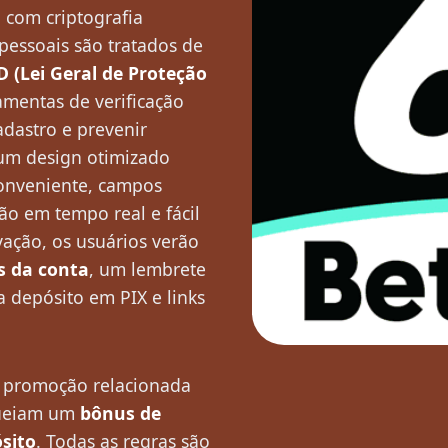
 com criptografia
 pessoais são tratados de
 (Lei Geral de Proteção
mentas de verificação
adastro e prevenir
a um design otimizado
conveniente, campos
ção em tempo real e fácil
vação, os usuários verão
s da conta
, um lembrete
a depósito em PIX e links
a promoção relacionada
queiam um
bônus de
ósito
. Todas as regras são