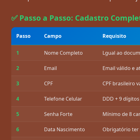
✅ Passo a Passo: Cadastro Complet
Passo
Campo
Requisito
1
Nome Completo
Lgual ao docum
2
Email
Email válido e 
3
CPF
CPF brasileiro v
4
Telefone Celular
DDD + 9 dígitos
5
Senha Forte
Mínimo de 8 car
6
Data Nascimento
Obrigatório ter 