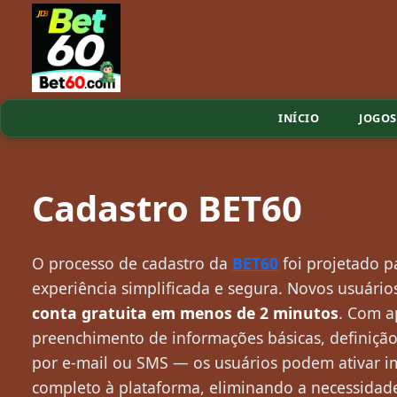
INÍCIO
JOGOS
Cadastro BET60
O processo de cadastro da
BET60
foi projetado p
experiência simplificada e segura. Novos usuár
conta gratuita em menos de 2 minutos
. Com a
preenchimento de informações básicas, definiçã
por e-mail ou SMS — os usuários podem ativar i
completo à plataforma, eliminando a necessidad