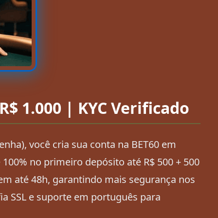
$ 1.000 | KYC Verificado
Senha), você cria sua conta na BET60 em
00% no primeiro depósito até R$ 500 + 500
em até 48h, garantindo mais segurança nos
ia SSL e suporte em português para