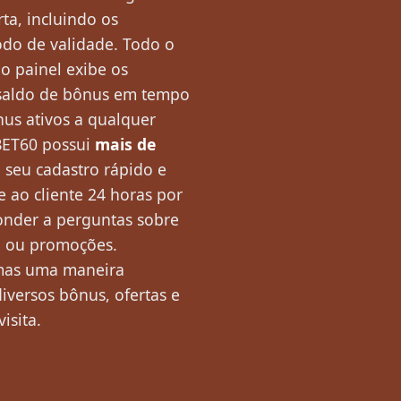
ta, incluindo os
ríodo de validade. Todo o
 o painel exibe os
o saldo de bônus em tempo
nus ativos a qualquer
BET60 possui
mais de
 seu cadastro rápido e
e ao cliente 24 horas por
onder a perguntas sobre
ça ou promoções.
mas uma maneira
iversos bônus, ofertas e
isita.