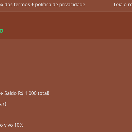
 dos termos + política de privacidade
Leia o 
o
 Saldo R$ 1.000 total!
ar)
ao vivo 10%