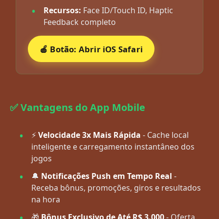
Recursos:
Face ID/Touch ID, Haptic
Feedback completo
🍎 Botão: Abrir iOS Safari
✅ Vantagens do App Mobile
⚡
Velocidade 3x Mais Rápida
- Cache local
inteligente e carregamento instantâneo dos
jogos
🔔
Notificações Push em Tempo Real
-
Receba bônus, promoções, giros e resultados
na hora
🎁
Bônus Exclusivo de Até R$ 3.000
- Oferta